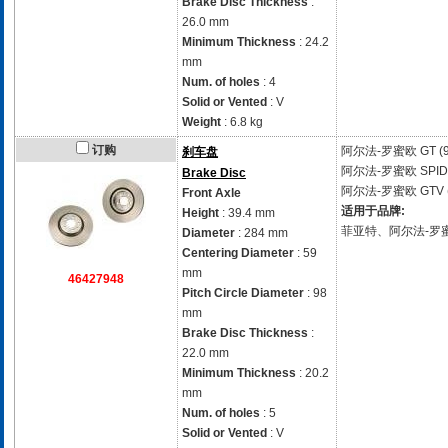
Brake Disc Thickness
:
26.0 mm
Minimum Thickness
: 24.2
mm
Num. of holes
: 4
Solid or Vented
: V
Weight
: 6.8 kg
订购
阿尔法-罗蜜欧
GT (
刹车盘
阿尔法-罗蜜欧
SPID
Brake Disc
阿尔法-罗蜜欧
GTV 
Front Axle
适用于品牌:
Height
: 39.4 mm
菲亚特、阿尔法-罗
Diameter
: 284 mm
Centering Diameter
: 59
mm
46427948
Pitch Circle Diameter
: 98
mm
Brake Disc Thickness
:
22.0 mm
Minimum Thickness
: 20.2
mm
Num. of holes
: 5
Solid or Vented
: V