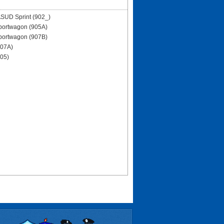
SUD Sprint (902_)
portwagon (905A)
portwagon (907B)
907A)
905)