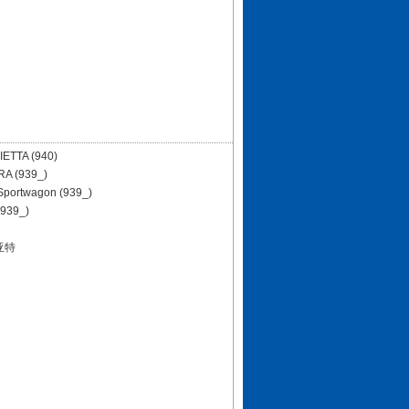
IETTA (940)
A (939_)
Sportwagon (939_)
(939_)
亚特