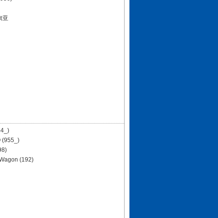
旗亚
44_)
 (955_)
98)
 Wagon (192)