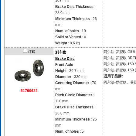
108 mm
Brake Disc Thickness
:
28.0 mm
Minimum Thickness
: 26
mm
Num. of holes
: 10
Solid or Vented
: V
Weight
: 8.6 kg
订购
阿尔法-罗蜜欧
GIUL
刹车盘
阿尔法-罗蜜欧
BRER
Brake Disc
阿尔法-罗蜜欧
159 
Front Axle
阿尔法-罗蜜欧
159 
Height
: 39.7 mm
适用于品牌:
Diameter
: 330 mm
阿尔法-罗蜜欧、菲
Centering Diameter
: 70
mm
51760622
Pitch Circle Diameter
:
110 mm
Brake Disc Thickness
:
28.0 mm
Minimum Thickness
: 26
mm
Num. of holes
: 5