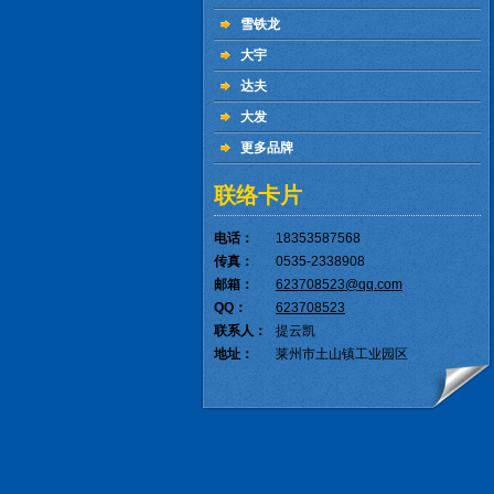
雪铁龙
大宇
达夫
大发
更多品牌
联络卡片
电话：
18353587568
传真：
0535-2338908
邮箱：
623708523@qq.com
QQ：
623708523
联系人：
提云凯
地址：
莱州市土山镇工业园区