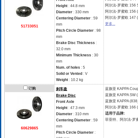
阿尔法-罗蜜欧
156 
Height
: 44.8 mm
阿尔法-罗蜜欧
156 
Diameter
: 330 mm
阿尔法-罗蜜欧
147 
Centering Diameter
: 59
更多...
mm
51733051
Pitch Circle Diameter
: 98
mm
Brake Disc Thickness
:
32.0 mm
Minimum Thickness
: 30
mm
Num. of holes
: 5
Solid or Vented
: V
Weight
: 10.2 kg
订购
蓝旗亚
KAPPA Coup
刹车盘
蓝旗亚
KAPPA SW (
Brake Disc
蓝旗亚
KAPPA (838
Front Axle
阿尔法-罗蜜欧
166 
Height
: 47.3 mm
适用于品牌:
Diameter
: 310 mm
菲亚特、阿尔法-罗
Centering Diameter
: 59
mm
60629865
Pitch Circle Diameter
: