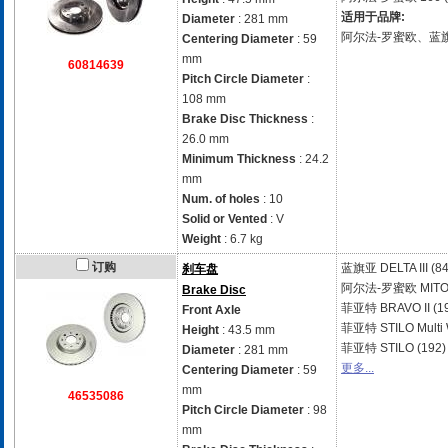
适用于品牌:
Diameter
: 281 mm
阿尔法-罗蜜欧、蓝
Centering Diameter
: 59
mm
60814639
Pitch Circle Diameter
:
108 mm
Brake Disc Thickness
:
26.0 mm
Minimum Thickness
: 24.2
mm
Num. of holes
: 10
Solid or Vented
: V
Weight
: 6.7 kg
订购
蓝旗亚
DELTA III (8
刹车盘
阿尔法-罗蜜欧
MITO
Brake Disc
菲亚特
BRAVO II (1
Front Axle
菲亚特
STILO Multi
Height
: 43.5 mm
菲亚特
STILO (192)
Diameter
: 281 mm
更多...
Centering Diameter
: 59
mm
46535086
Pitch Circle Diameter
: 98
mm