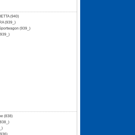
IETTA (940)
A (939_)
Sportwagon (939_)
(939_)
e (838)
838_)
_)
(936)