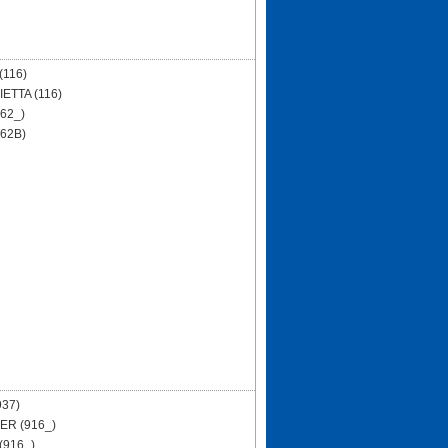
(116)
IETTA (116)
162_)
162B)
937)
ER (916_)
(916_)