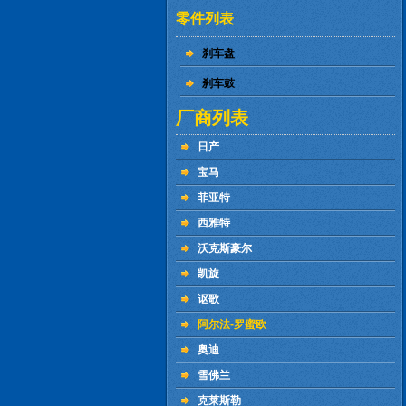
零件列表
刹车盘
刹车鼓
厂商列表
日产
宝马
菲亚特
西雅特
沃克斯豪尔
凯旋
讴歌
阿尔法-罗蜜欧
奥迪
雪佛兰
克莱斯勒